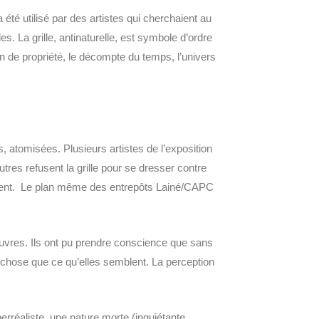
a été utilisé par des artistes qui cherchaient au
s. La grille, antinaturelle, est symbole d’ordre
on de propriété, le décompte du temps, l’univers
, atomisées. Plusieurs artistes de l’exposition
tres refusent la grille pour se dresser contre
ement. Le plan même des entrepôts Lainé/CAPC
œuvres. Ils ont pu prendre conscience que sans
 chose que ce qu’elles semblent. La perception
rréaliste, une nature morte (inquiétante,