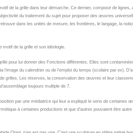
e motif de la grille dans leur démarche. Ce dernier, composé de lignes, 
subjectivité du traitement du sujet pour proposer des œuvres universelle
etrouve dans les unités de mesure, les frontières, le langage, la noti
 motif de la grille et son idéologie.
rille pour lui donner des Fonctions différentes. Elles sont contaminées
 l’image du calendrier ou de l’emploi du temps (scolaire par ex). D’au
e grilles. Les réserves, la conservation des œuvres et leur class
d’assemblage toujours multiple de 7.
position par une médiatrice qui leur a expliqué le sens de certaines 
rmétique à certaines productions et que d’autres pouvaient être autre
ide Otani, n’en est pas une. C’est une sculpture en plâtre patiné hype