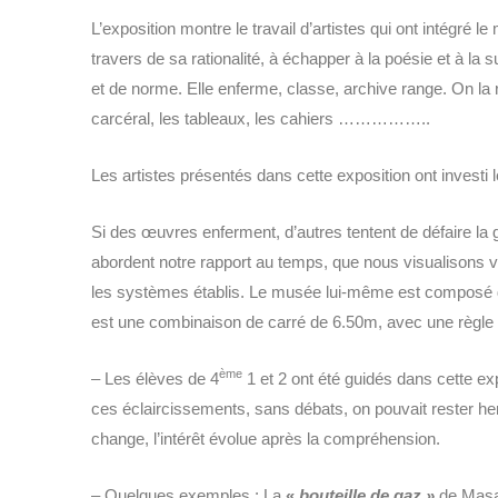
L’exposition montre le travail d’artistes qui ont intégré l
travers de sa rationalité, à échapper à la poésie et à la 
et de norme. Elle enferme, classe, archive range. On la r
carcéral, les tableaux, les cahiers ……………..
Les artistes présentés dans cette exposition ont investi le
Si des œuvres enferment, d’autres tentent de défaire la g
abordent notre rapport au temps, que nous visualisons via
les systèmes établis. Le musée lui-même est composé d
est une combinaison de carré de 6.50m, avec une règle 
ème
– Les élèves de 4
1 et 2 ont été guidés dans cette ex
ces éclaircissements, sans débats, on pouvait rester he
change, l’intérêt évolue après la compréhension.
– Quelques exemples : La
«
bouteille de gaz »
de Masah