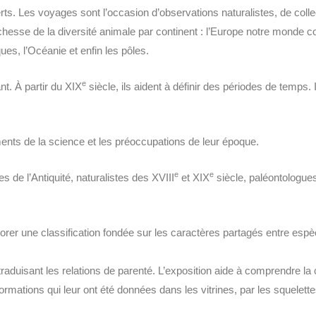
. Les voyages sont l’occasion d’observations naturalistes, de colle
hesse de la diversité animale par continent : l’Europe notre monde c
ues, l’Océanie et enfin les pôles.
e
t. À partir du XIX
siècle, ils aident à définir des périodes de temps
espèces.
nts de la science et les préoccupations de leur époque.
e
e
s de l’Antiquité, naturalistes des XVIII
et XIX
siècle, paléontologue
orer une classification fondée sur les caractères partagés entre espèce
raduisant les relations de parenté. L’exposition aide à comprendre la
nformations qui leur ont été données dans les vitrines, par les squele