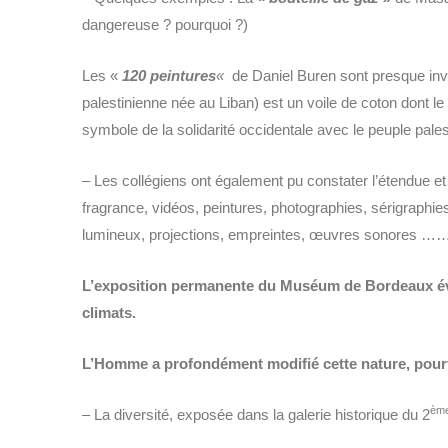
dangereuse ? pourquoi ?)
Les «
120 peintures
«
de Daniel Buren sont presque invis
palestinienne née au Liban) est un voile de coton dont l
symbole de la solidarité occidentale avec le peuple palest
– Les collégiens ont également pu constater l’étendue et
fragrance, vidéos, peintures, photographies, sérigraphie
lumineux, projections, empreintes, œuvres sonores ………
L’exposition permanente du Muséum de Bordeaux évoque
climats.
L’Homme a profondément modifié cette nature, pourt
èm
– La diversité, exposée dans la galerie historique du 2