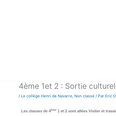
Aller
au
contenu
4ème 1et 2 : Sortie culture
/
Le collège Henri de Navarre
,
Non classé
/ Par
Eric 
ème
Les classes de 4
1 et 2 sont allées Visiter et trava