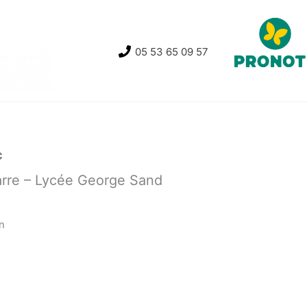
05 53 65 09 57
c
arre – Lycée George Sand
n