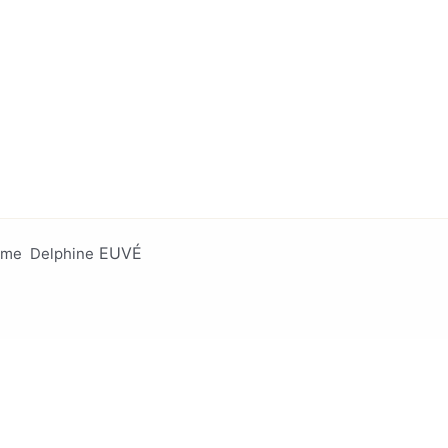
EUV
É
 Mme Delphine