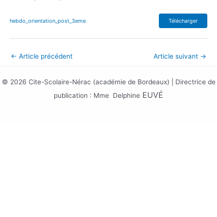
hebdo_orientation_post_3eme
Télécharger
←
Article précédent
Article suivant
→
© 2026 Cite-Scolaire-Nérac (académie de Bordeaux) | Directrice de
EUV
É
publication : Mme Delphine