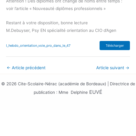
Attention ! Des diplômes ont changé de noms entre temps :
voir l’article « Nouveauté diplômes professionnels »
Restant à votre disposition, bonne lecture
M.Debuyser, Psy EN spécialité orientation au CIO d’Agen
l_hebdo_orientation_voie_pro_dans_le_47
Télécharger
←
Article précédent
Article suivant
→
© 2026 Cite-Scolaire-Nérac (académie de Bordeaux) | Directrice de
EUV
É
publication : Mme Delphine