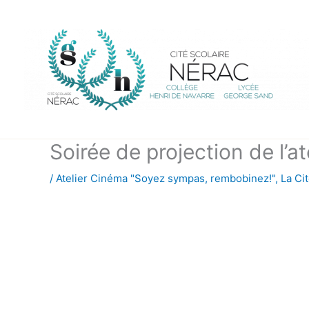
Aller
au
contenu
Soirée de projection de l’
/
Atelier Cinéma "Soyez sympas, rembobinez!"
,
La Ci