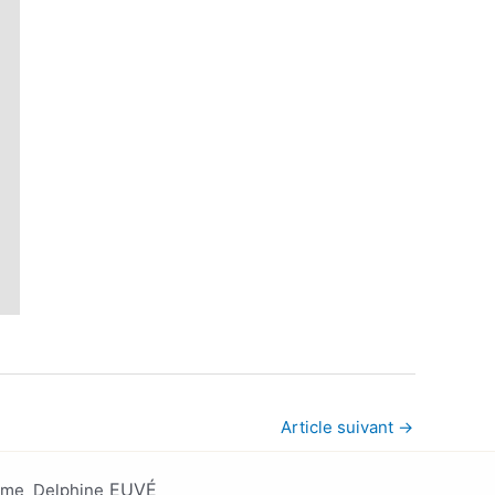
Article suivant
→
EUV
É
 Mme Delphine