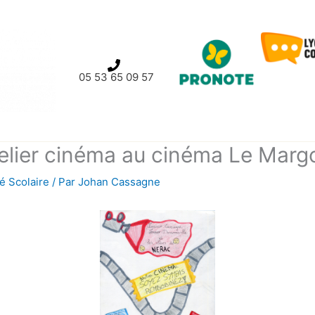
05 53 65 09 57
atelier cinéma au cinéma Le Marg
té Scolaire
/ Par
Johan Cassagne