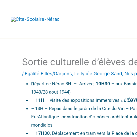
Aller
au
contenu
Sortie culturelle d’élèves d
/
Egalité Filles/Garçons
,
Le lycée George Sand
,
Nos p
D
épart de Nérac 8H – Arrivée,
10H30
– aux Bassins
1940/28 aout 1944)
–
11H
– visite des expositions immersives
«
L’ÉGY
–
13H – Repas dans le jardin de la Cité du Vin – Po
EurAtlantique- construction d' »Icônes-architectura
mondiales
–
17H30
, Déplacement en tram vers la Place de la