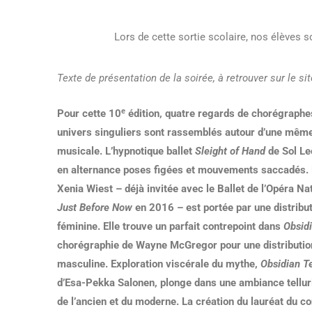
Lors de cette sortie scolaire, nos élèves
Texte de présentation de la soirée, à retrouver sur le sit
e
Pour cette 10
édition, quatre regards de chorégraphe
univers singuliers sont rassemblés autour d’une même
musicale. L’hypnotique ballet
Sleight of Hand
de Sol Le
en alternance poses figées et mouvements saccadés. 
Xenia Wiest – déjà invitée avec le Ballet de l’Opéra N
Just Before Now
en 2016 – est portée par une distribu
féminine. Elle trouve un parfait contrepoint dans
Obsidi
chorégraphie de Wayne McGregor pour une distribution
masculine. Exploration viscérale du mythe,
Obsidian T
d’Esa-Pekka Salonen, plonge dans une ambiance telluri
de l’ancien et du moderne. La création du lauréat du c