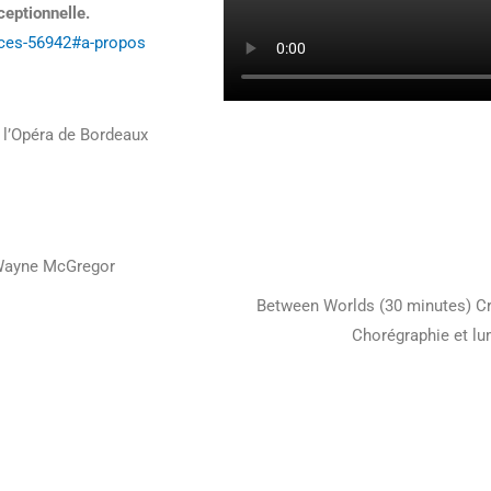
eptionnelle.
nces-56942#a-propos
 l’Opéra de Bordeaux
, Wayne McGregor
Between Worlds (30 minutes) Cr
Chorégraphie et lu