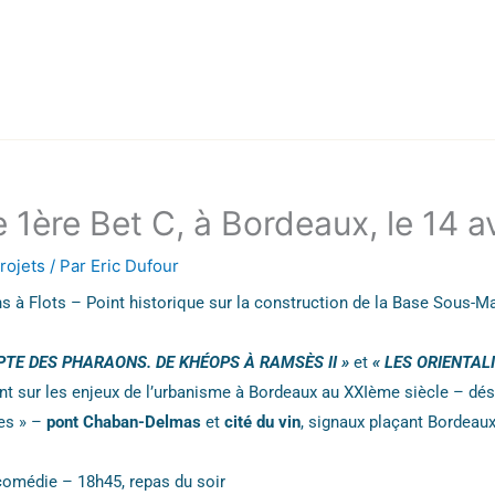
e 1ère Bet C, à Bordeaux, le 14 a
rojets
/ Par
Eric Dufour
 à Flots – Point historique sur la construction de la Base Sous-Ma
PTE DES PHARAONS. DE KHÉOPS À RAMSÈS II »
et
« LES ORIENTAL
int sur les enjeux de l’urbanisme à Bordeaux au XXIème siècle – dé
les » –
pont Chaban-Delmas
et
cité du vin
, signaux plaçant Bordeau
 comédie – 18h45, repas du soir