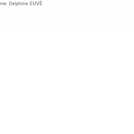
EUV
É
 Mme Delphine