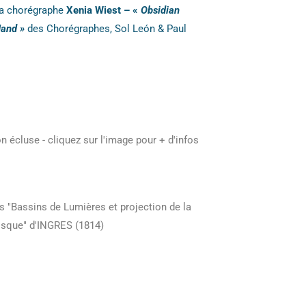
la chorégraphe
Xenia Wiest – «
Obsidian
Hand »
des Chorégraphes, Sol León & Paul
on écluse - cliquez sur l'image pour + d'infos
s "Bassins de Lumières et projection de la
isque" d'INGRES (1814)