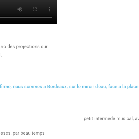
ario des projections sur
t
irme, nous sommes à Bordeaux, sur le miroir d'eau, face à la place
petit intermède musical, av
esses, par beau temps