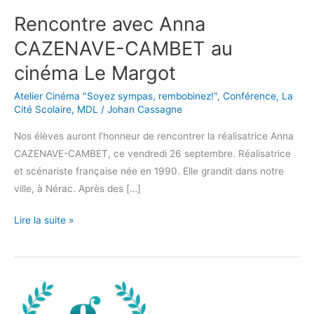
Rencontre avec Anna
Rencontre
avec
CAZENAVE-CAMBET au
Anna
cinéma Le Margot
CAZENAVE-
CAMBET
Atelier Cinéma "Soyez sympas, rembobinez!"
,
Conférence
,
La
au
Cité Scolaire
,
MDL
/
Johan Cassagne
cinéma
Nos élèves auront l’honneur de rencontrer la réalisatrice Anna
Le
CAZENAVE-CAMBET, ce vendredi 26 septembre. Réalisatrice
Margot
et scénariste française née en 1990. Elle grandit dans notre
ville, à Nérac. Après des […]
Lire la suite »
Conférence
Vaincre