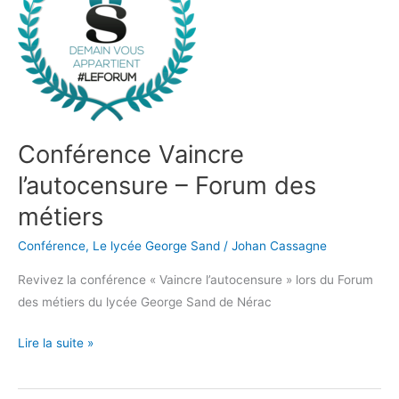
l’autocensure
–
Forum
des
métiers
Conférence Vaincre
l’autocensure – Forum des
métiers
Conférence
,
Le lycée George Sand
/
Johan Cassagne
Revivez la conférence « Vaincre l’autocensure » lors du Forum
des métiers du lycée George Sand de Nérac
Lire la suite »