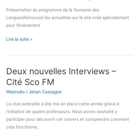
la
Présentation du programme de la Semaine des
Cité
LanguesRetrouvez les actualités sur le site créé spécialement
Scolaire
pour l’événement
de
Nérac
Lire la suite »
Deux nouvelles Interviews –
Deux
nouvelles
Cité Sco FM
Interviews
Webradio
/
Johan Cassagne
–
Cité
Le club webradio a été mis en place cette année grâce à
Sco
l’initiative de quatre professeurs. Nous avons souhaité y
FM
participer pour découvrir cet univers et comprendre comment
cela fonctionne,