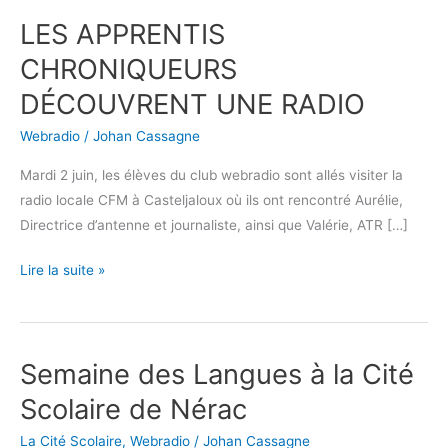
LES APPRENTIS
LES
APPRENTIS
CHRONIQUEURS
CHRONIQUEURS
DÉCOUVRENT UNE RADIO
DÉCOUVRENT
UNE
Webradio
/
Johan Cassagne
RADIO
Mardi 2 juin, les élèves du club webradio sont allés visiter la
radio locale CFM à Casteljaloux où ils ont rencontré Aurélie,
Directrice d’antenne et journaliste, ainsi que Valérie, ATR […]
Lire la suite »
Semaine des Langues à la Cité
Semaine
des
Scolaire de Nérac
Langues
La Cité Scolaire
,
Webradio
/
Johan Cassagne
à