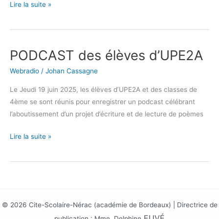
Lire la suite »
PODCAST des élèves d’UPE2A
PODCAST
des
Webradio
/
Johan Cassagne
élèves
d’UPE2A
Le Jeudi 19 juin 2025, les élèves d’UPE2A et des classes de
4ème se sont réunis pour enregistrer un podcast célébrant
l’aboutissement d’un projet d’écriture et de lecture de poèmes
Lire la suite »
© 2026 Cite-Scolaire-Nérac (académie de Bordeaux) | Directrice de
EUV
É
publication : Mme Delphine