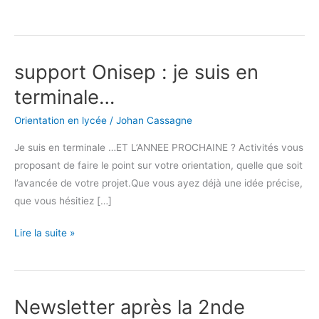
support Onisep : je suis en
support
Onisep :
terminale…
je
Orientation en lycée
/
Johan Cassagne
suis
en
Je suis en terminale …ET L’ANNEE PROCHAINE ? Activités vous
terminale…
proposant de faire le point sur votre orientation, quelle que soit
l’avancée de votre projet.Que vous ayez déjà une idée précise,
que vous hésitiez […]
Lire la suite »
Newsletter après la 2nde
Newsletter