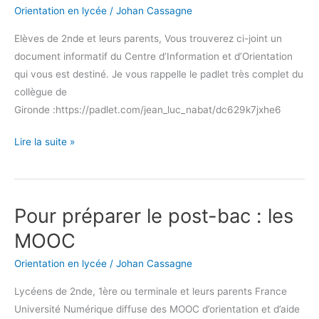
après
Orientation en lycée
/
Johan Cassagne
la
2nde
Elèves de 2nde et leurs parents, Vous trouverez ci-joint un
document informatif du Centre d’Information et d’Orientation
qui vous est destiné. Je vous rappelle le padlet très complet du
collègue de
Gironde :https://padlet.com/jean_luc_nabat/dc629k7jxhe6
Lire la suite »
Pour préparer le post-bac : les
Pour
préparer
MOOC
le
Orientation en lycée
/
Johan Cassagne
post-
bac :
Lycéens de 2nde, 1ère ou terminale et leurs parents France
les
Université Numérique diffuse des MOOC d’orientation et d’aide
MOOC