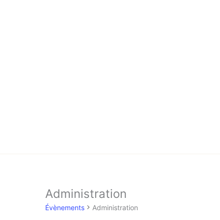
Aller
au
contenu
Administration
Évènements
for
Évènements
Administration
16