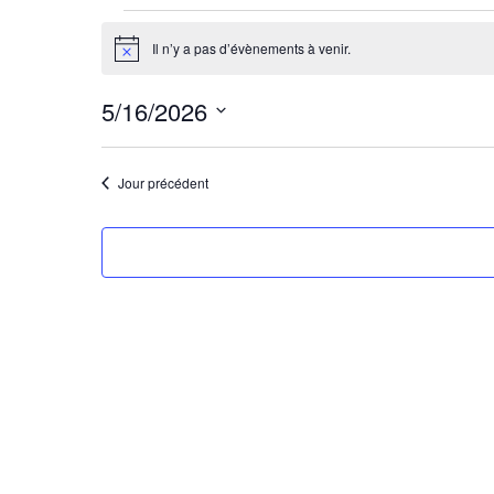
mai
Il n’y a pas d’évènements à venir.
Notice
2026
5/16/2026
Sélectionnez
une
Jour précédent
date.