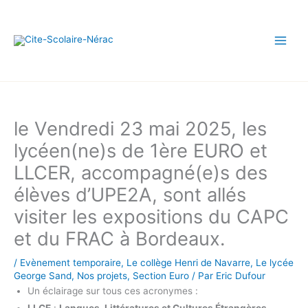
Aller
au
contenu
le Vendredi 23 mai 2025, les
lycéen(ne)s de 1ère EURO et
LLCER, accompagné(e)s des
élèves d’UPE2A, sont allés
visiter les expositions du CAPC
et du FRAC à Bordeaux.
/
Evènement temporaire
,
Le collège Henri de Navarre
,
Le lycée
George Sand
,
Nos projets
,
Section Euro
/ Par
Eric Dufour
Un éclairage sur tous ces acronymes :
LLCE
:
Langues, Littératures et Cultures Étrangères