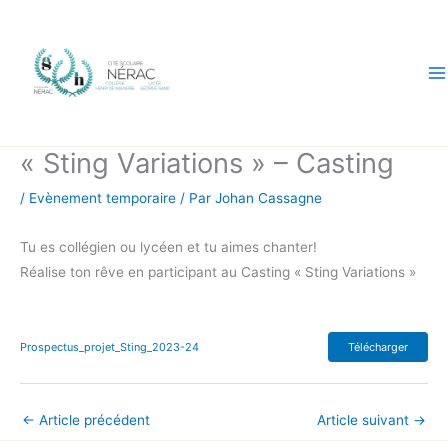
Aller
au
contenu
« Sting Variations » – Casting
/
Evènement temporaire
/ Par
Johan Cassagne
Tu es collégien ou lycéen et tu aimes chanter!
Réalise ton rêve en participant au Casting « Sting Variations »
Prospectus_projet_Sting_2023-24
Télécharger
←
Article précédent
Article suivant
→