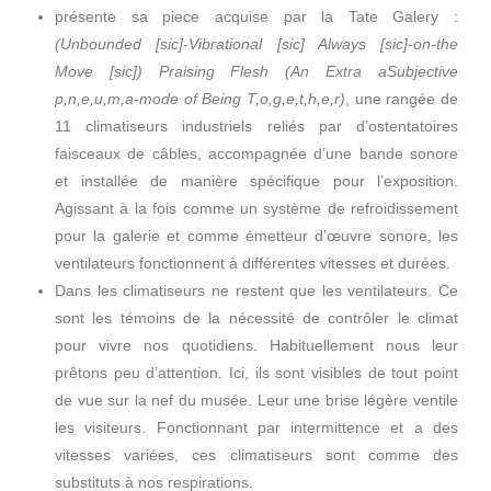
présente sa piece acquise par la Tate Galery :
(Unbounded [sic]-Vibrational [sic] Always [sic]-on-the
Move [sic]) Praising Flesh (An Extra aSubjective
p,n,e,u,m,a-mode of Being T,o,g,e,t,h,e,r)
, une rangée de
11 climatiseurs industriels reliés par d’ostentatoires
faisceaux de câbles, accompagnée d’une bande sonore
et installée de manière spécifique pour l’exposition.
Agissant à la fois comme un système de refroidissement
pour la galerie et comme émetteur d’œuvre sonore, les
ventilateurs fonctionnent à différentes vitesses et durées.
Dans les climatiseurs ne restent que les ventilateurs. Ce
sont les témoins de la nécessité de contrôler le climat
pour vivre nos quotidiens. Habituellement nous leur
prêtons peu d’attention. Ici, ils sont visibles de tout point
de vue sur la nef du musée. Leur une brise légère ventile
les visiteurs. Fonctionnant par intermittence et a des
vitesses variées, ces climatiseurs sont comme des
substituts à nos respirations.