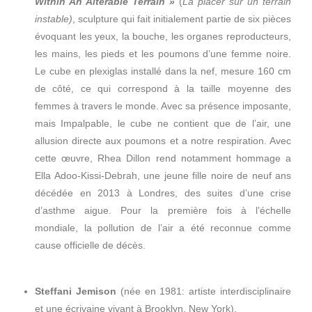
Within An Alterable Terrain »
(
La placer sur un terrain
instable)
, sculpture qui fait initialement partie de six pièces
évoquant les yeux, la bouche, les organes reproducteurs,
les mains, les pieds et les poumons d’une femme noire.
Le cube en plexiglas installé dans la nef, mesure 160 cm
de côté, ce qui correspond à la taille moyenne des
femmes à travers le monde. Avec sa présence imposante,
mais Impalpable, le cube ne contient que de l’air, une
allusion directe aux poumons et a notre respiration. Avec
cette œuvre, Rhea Dillon rend notamment hommage a
Ella Adoo-Kissi-Debrah, une jeune fille noire de neuf ans
décédée en 2013 à Londres, des suites d’une crise
d’asthme aigue. Pour la première fois à l’échelle
mondiale, la pollution de l’air a été reconnue comme
cause officielle de décès.
Steffani Jemison
(née en 1981: artiste interdisciplinaire
et une écrivaine vivant à Brooklyn, New York).