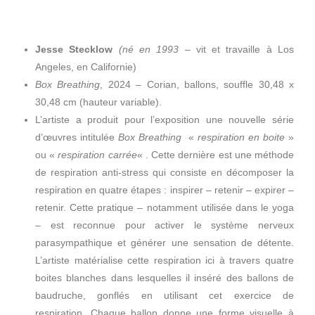
Jesse Stecklow
(né en 1993 –
vit et travaille à Los
Angeles, en Californie)
Box Breathing
, 2024 – Corian, ballons, souffle 30,48 x
30,48 cm (hauteur variable).
L’artiste a produit pour l’exposition une nouvelle série
d’œuvres intitulée
Box Breathing
«
respiration en boite
»
ou «
respiration carrée
« . Cette dernière est une méthode
de respiration anti-stress qui consiste en décomposer la
respiration en quatre étapes : inspirer – retenir – expirer –
retenir. Cette pratique – notamment utilisée dans le yoga
– est reconnue pour activer le système nerveux
parasympathique et générer une sensation de détente.
L’artiste matérialise cette respiration ici à travers quatre
boites blanches dans lesquelles il inséré des ballons de
baudruche, gonflés en utilisant cet exercice de
respiration. Chaque ballon donne une forme visuelle à