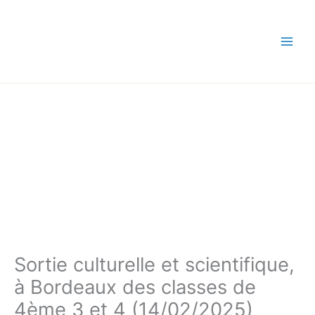
Aller
au
contenu
Sortie culturelle et scientifique,
à Bordeaux des classes de
4ème 3 et 4 (14/02/2025)