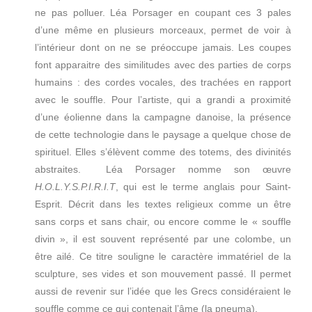
ne pas polluer. Léa Porsager en coupant ces 3 pales
d’une même en plusieurs morceaux, permet de voir à
l’intérieur dont on ne se préoccupe jamais. Les coupes
font apparaitre des similitudes avec des parties de corps
humains : des cordes vocales, des trachées en rapport
avec le souffle. Pour l’artiste, qui a grandi a proximité
d’une éolienne dans la campagne danoise, la présence
de cette technologie dans le paysage a quelque chose de
spirituel. Elles s’élèvent comme des totems, des divinités
abstraites. Léa Porsager nomme son œuvre
H.O.L.Y.S.P.I.R.I.T
, qui est le terme anglais pour Saint-
Esprit. Décrit dans les textes religieux comme un être
sans corps et sans chair, ou encore comme le « souffle
divin », il est souvent représenté par une colombe, un
être ailé. Ce titre souligne le caractère immatériel de la
sculpture, ses vides et son mouvement passé. Il permet
aussi de revenir sur l’idée que les Grecs considéraient le
souffle comme ce qui contenait l’âme (la pneuma).