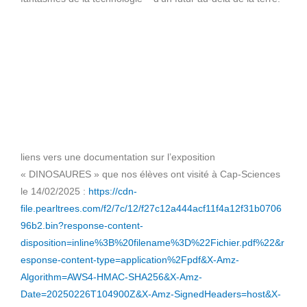
liens vers une documentation sur l’exposition
« DINOSAURES » que nos élèves ont visité à Cap-Sciences
le 14/02/2025 :
https://cdn-
file.pearltrees.com/f2/7c/12/f27c12a444acf11f4a12f31b0706
96b2.bin?response-content-
disposition=inline%3B%20filename%3D%22Fichier.pdf%22&r
esponse-content-type=application%2Fpdf&X-Amz-
Algorithm=AWS4-HMAC-SHA256&X-Amz-
Date=20250226T104900Z&X-Amz-SignedHeaders=host&X-