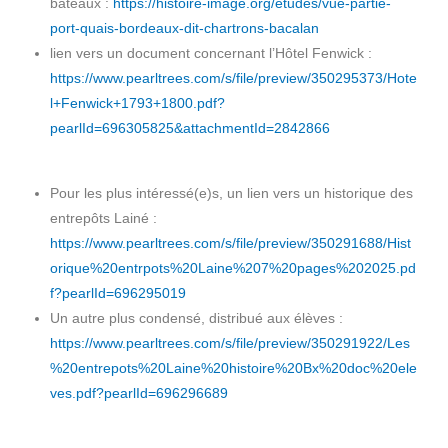
bateaux :
https://histoire-image.org/etudes/vue-partie-
port-quais-bordeaux-dit-chartrons-bacalan
lien vers un document concernant l’Hôtel Fenwick :
https://www.pearltrees.com/s/file/preview/350295373/Hote
l+Fenwick+1793+1800.pdf?
pearlId=696305825&attachmentId=2842866
Pour les plus intéressé(e)s, un lien vers un historique des
entrepôts Lainé :
https://www.pearltrees.com/s/file/preview/350291688/Hist
orique%20entrpots%20Laine%207%20pages%202025.pd
f?pearlId=696295019
Un autre plus condensé, distribué aux élèves :
https://www.pearltrees.com/s/file/preview/350291922/Les
%20entrepots%20Laine%20histoire%20Bx%20doc%20ele
ves.pdf?pearlId=696296689