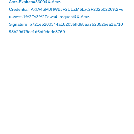
Amz-Expires=3600&X-Amz-
Credential=AKIA4SMJHWBJF2UEZM6E%2F20250226%2Fe
u-west-1%2Fs3%2Faws4_request&X-Amz-
Signature=b721e5200344a182036ffd68aa7523525ea1a710
98b29d79ec1d6af9ddde3769