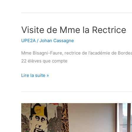
du
théâtre
à
Visite de Mme la Rectrice
Visite
Nérac
de
UPE2A
/
Johan Cassagne
Mme
la
Mme Bisagni-Faure, rectrice de l’académie de Bordeau
Rectrice
22 élèves que compte
Lire la suite »
Le
parrainage
à
l’honneur