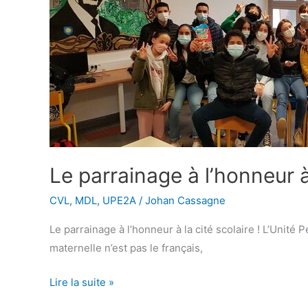
à
la
cité
scolaire
Le parrainage à l’honneur à 
CVL
,
MDL
,
UPE2A
/
Johan Cassagne
Le parrainage à l’honneur à la cité scolaire ! L’Unit
maternelle n’est pas le français,
Lire la suite »