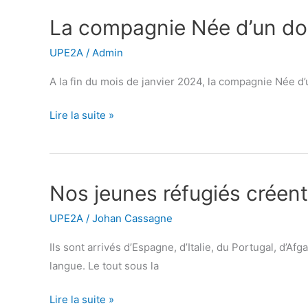
La compagnie Née d’un do
La
compagnie
UPE2A
/
Admin
Née
d’un
A la fin du mois de janvier 2024, la compagnie Née d’u
doute
Lire la suite »
en
résidence
Nos jeunes réfugiés créent
Nos
jeunes
UPE2A
/
Johan Cassagne
réfugiés
créent
Ils sont arrivés d’Espagne, d’Italie, du Portugal, d’A
du
langue. Le tout sous la
lien
Lire la suite »
autour