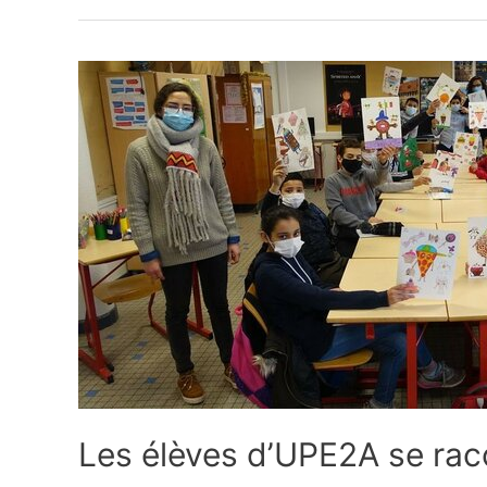
Les
élèves
d’UPE2A
se
racontent
en
dessins
gourmands
Les élèves d’UPE2A se ra